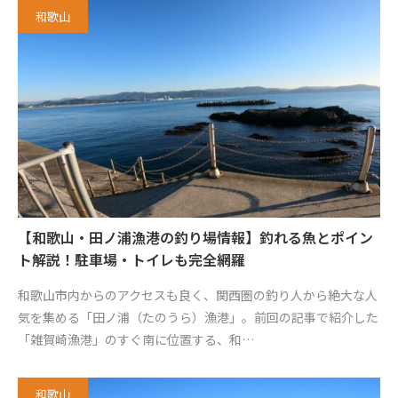
和歌山
【和歌山・田ノ浦漁港の釣り場情報】釣れる魚とポイン
ト解説！駐車場・トイレも完全網羅
和歌山市内からのアクセスも良く、関西圏の釣り人から絶大な人
気を集める「田ノ浦（たのうら）漁港」。前回の記事で紹介した
「雑賀崎漁港」のすぐ南に位置する、和…
和歌山