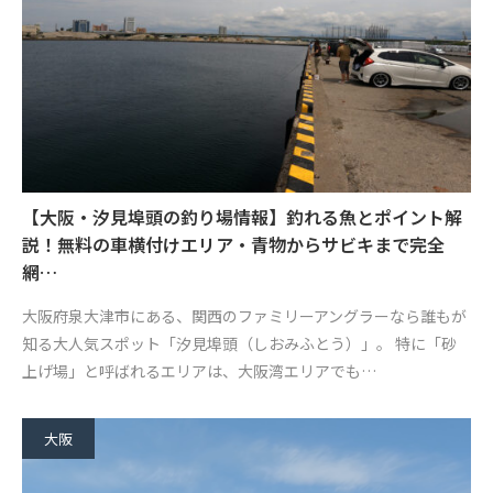
【大阪・汐見埠頭の釣り場情報】釣れる魚とポイント解
説！無料の車横付けエリア・青物からサビキまで完全
網…
大阪府泉大津市にある、関西のファミリーアングラーなら誰もが
知る大人気スポット「汐見埠頭（しおみふとう）」。 特に「砂
上げ場」と呼ばれるエリアは、大阪湾エリアでも…
大阪