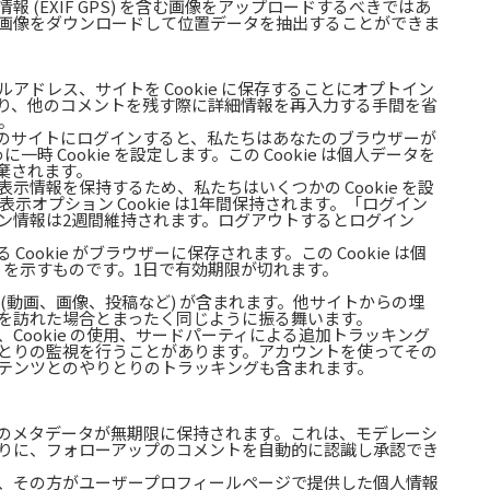
 (EXIF GPS) を含む画像をアップロードするべきではあ
画像をダウンロードして位置データを抽出することができま
ドレス、サイトを Cookie に保存することにオプトイン
り、他のコメントを残す際に詳細情報を再入力する手間を省
す。
のサイトにログインすると、私たちはあなたのブラウザーが
一時 Cookie を設定します。この Cookie は個人データを
棄されます。
情報を保持するため、私たちはいくつかの Cookie を設
面表示オプション Cookie は1年間保持されます。「ログイン
ン情報は2週間維持されます。ログアウトするとログイン
ookie がブラウザーに保存されます。この Cookie は個
D を示すものです。1日で有効期限が切れます。
(動画、画像、投稿など) が含まれます。他サイトからの埋
を訪れた場合とまったく同じように振る舞います。
Cookie の使用、サードパーティによる追加トラッキング
とりの監視を行うことがあります。アカウントを使ってその
テンツとのやりとりのトラッキングも含まれます。
のメタデータが無期限に保持されます。これは、モデレーシ
りに、フォローアップのコメントを自動的に認識し承認でき
、その方がユーザープロフィールページで提供した個人情報