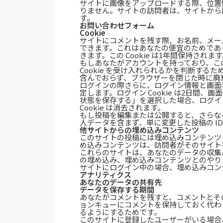
サイトに画像をアップロードする際、位置情報
りません。サイトの訪問者は、サイトから
す。
お問い合わせフォーム
Cookie
サイトにコメントを残す際、お名前、メールア
できます。これはあなたの便宜のためであ
きます。この Cookie は1年間保持されま
もしあなたがアカウントを持っており、こ
Cookie を受け入れられるかを判断するために
含んでおらず、ブラウザーを閉じた時に廃
ログインの際さらに、ログイン情報と画面表示
定します。ログイン Cookie は2日間、画
状態を保存する」を選択した場合、ログイ
Cookie は消去されます。
もし投稿を編集または公開すると、さらなる C
人データを含まず、単に変更した投稿の I
他サイトからの埋め込みコンテンツ
このサイトの投稿には埋め込みコンテンツ 
め込みコンテンツは、訪問者がそのサイト
これらのサイトは、あなたのデータの収集、
の埋め込み、埋め込みコンテンツとのやり
サイトにログイン中の場合、埋め込みコン
アナリティクス
あなたのデータの共有先
データを保存する期間
あなたがコメントを残すと、コメントとそ
ョンキューにコメントを保持しておく代わ
るようにするためです。
このサイトに登録したユーザーがいる場合