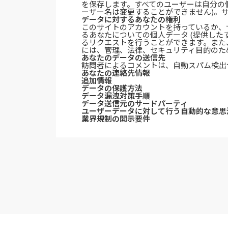
を保存します。すべてのユーザーは自分の
ーザー名は変更することができません)。
データに対するあなたの権利
このサイトのアカウントを持っているか、
るあなたについての個人データ (提供した
るリクエストを行うことができます。また
には、管理、法律、セキュリティ目的のた
あなたのデータの送信先
訪問者によるコメントは、自動スパム検出
あなたの連絡先情報
追加情報
データの保護方法
データ漏洩対策手順
データ送信元のサードパーティ
ユーザーデータに対して行う自動的な意思
業界規制の開示要件