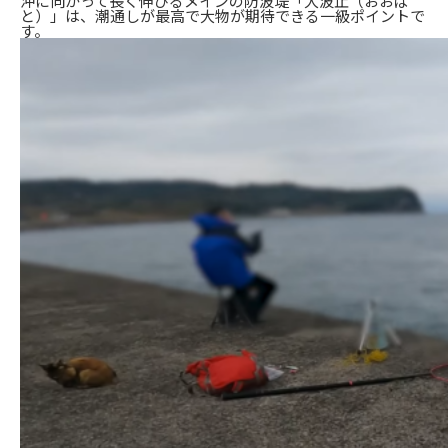
沖に向かって長く伸びるメインの防波堤「大波止（おおば
と）」は、潮通しが最高で大物が期待できる一級ポイントで
す。
1. 大川漁港の基本情報・アクセス
2. 大川漁港で釣れる魚
3. 大川漁港の釣り場環境（ポイント紹介）
4. 駐車場とトイレについて
まとめ：大阪で豊かな海を満喫できる大川漁港！