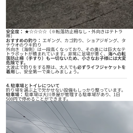
安全度：
★☆☆☆☆（※転落防止柵なし・外向きはテトラ
帯）
おすすめの釣り：
エギング、カゴ釣り、ショアジギング、タ
チウオのウキ釣り
外向き（海側）は一段高くなっており、その奥には巨大なテ
トラポットが積まれています。非常に足場が悪く、
海への転
落防止柵（手すり）も一切ないため、小さなお子様には大変
危険です。
大波止で釣りをする際は、大人でも
必ずライフジャケットを
着用
し、安全第一で楽しみましょう。
4. 駐車場とトイレについて
釣り場を選ぶ上で欠かせない設備もしっかり整っています。
駐車場：
駐車場は大川茶屋が管理する駐車場があり、1日
500円で停めることができます。