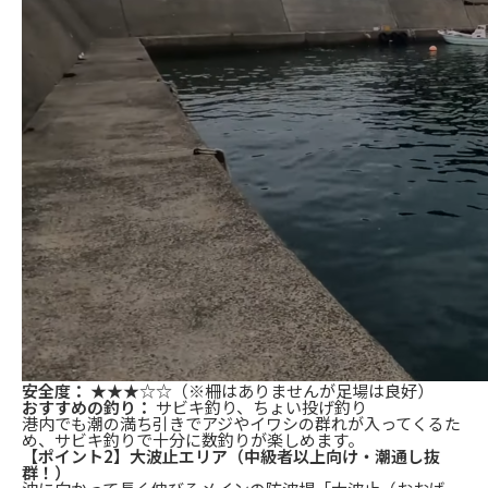
安全度：
★★★☆☆（※柵はありませんが足場は良好）
おすすめの釣り：
サビキ釣り、ちょい投げ釣り
港内でも潮の満ち引きでアジやイワシの群れが入ってくるた
め、サビキ釣りで十分に数釣りが楽しめます。
【ポイント2】大波止エリア（中級者以上向け・潮通し抜
群！）