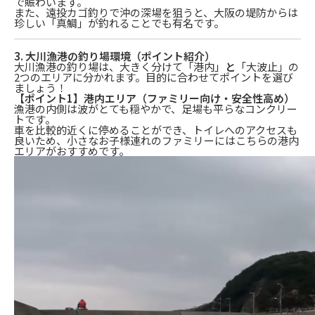
で賑わいます。
また、遠投カゴ釣りで沖の深場を狙うと、大阪の堤防からは
珍しい「真鯛」が釣れることでも有名です。
3. 大川漁港の釣り場環境（ポイント紹介）
大川漁港の釣り場は、大きく分けて「港内」
と
「大波止」の
2つのエリアに分かれます。目的に合わせてポイントを選び
ましょう！
【ポイント1】港内エリア（ファミリー向け・安全性高め）
漁港の内側は波がとても穏やかで、足場も平らなコンクリー
トです。
車を比較的近くに停めることができ、トイレへのアクセスも
良いため、小さなお子様連れのファミリーにはこちらの港内
エリアがおすすめです。