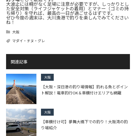
大波止には柵がなく足場に注意が必要ですが、しっかりとし
た安全対策（ライフジャケットの着用）とマナー（ゴミの持
ち帰り）を守れば、最高の一日が過ごせるはずです。
ぜひ今度の週末は、大川漁港で釣りを楽しんでみてください
ね！
大阪
マダイ・チヌ・グレ
関連記事
大阪
【大阪・深日港の釣り場情報】釣れる魚とポイン
ト解説！電車釣行OK＆車横付けエリアも網羅
大阪
【車横付け可】夢舞大橋下での釣り！大阪湾の釣
り場紹介