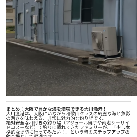
まとめ：大阪で豊かな海を満喫できる大川漁港！
大川漁港は、大阪にいながら和歌山クラスの綺麗な海と魚影
の濃さを味わえる、非常に魅力的な釣り場です。
絶対安全な柵付きの釣り場（アジュール舞子や南港シーサイ
ドコスモなど）で釣りに慣れてきたファミリーが、「少し本
格的な堤防に行ってみたい！」という時の
ステップアップの
釣り場
として最適です。