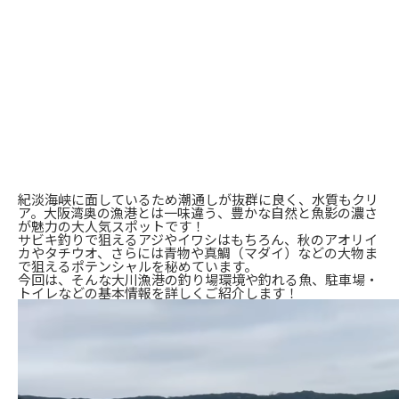
紀淡海峡に面しているため潮通しが抜群に良く、水質もクリ
ア。大阪湾奥の漁港とは一味違う、豊かな自然と魚影の濃さ
が魅力の大人気スポットです！
サビキ釣りで狙えるアジやイワシはもちろん、秋のアオリイ
カやタチウオ、さらには青物や真鯛（マダイ）などの大物ま
で狙えるポテンシャルを秘めています。
今回は、そんな大川漁港の釣り場環境や釣れる魚、駐車場・
トイレなどの基本情報を詳しくご紹介します！