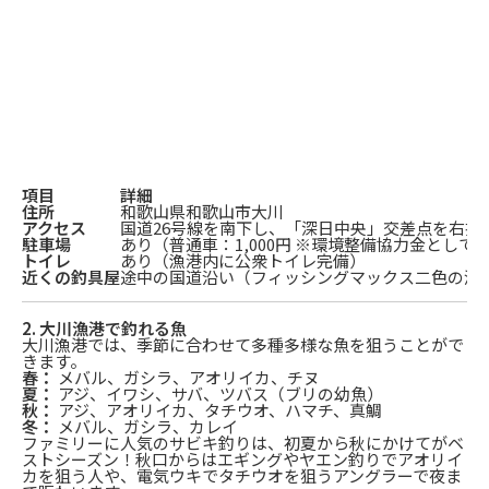
項目
詳細
住所
和歌山県和歌山市大川
アクセス
国道26号線を南下し、「深日中央」交差点を右折
駐車場
あり（普通車：1,000円 ※環境整備協力金として
トイレ
あり（漁港内に公衆トイレ完備）
近くの釣具屋
途中の国道沿い（フィッシングマックス二色の浜
2. 大川漁港で釣れる魚
大川漁港では、季節に合わせて多種多様な魚を狙うことがで
きます。
春：
メバル、ガシラ、アオリイカ、チヌ
夏：
アジ、イワシ、サバ、ツバス（ブリの幼魚）
秋：
アジ、アオリイカ、タチウオ、ハマチ、真鯛
冬：
メバル、ガシラ、カレイ
ファミリーに人気のサビキ釣りは、初夏から秋にかけてがベ
ストシーズン！秋口からはエギングやヤエン釣りでアオリイ
カを狙う人や、電気ウキでタチウオを狙うアングラーで夜ま