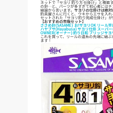
ネットで「サヨリ 釣り方 仕掛け」と検
の針…と、パーツが多すぎて初心者にはチ
結論から言います。
サヨリの仕掛けは絶対
釣具屋さんに行くと、ウキからエサを入れ
セットされた「サヨリ釣り完成仕掛け」が5
【おすすめの市販セット】
ささめ針(SASAME) お!サヨリOK リール
ハヤブサ(Hayabusa) サヨリ仕掛 スー
OWNER(オーナー) 釣り日和 ブリッジサ
これを買って、リールの道糸の先端に結ぶ
ます！