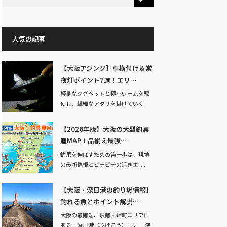
人気の記事
【大阪アジング】車横付け＆常
夜灯ポイント7選！エリ…
軽量なジグヘッドと極小ワームを駆
使し、繊細なアタリを掛けていく
「アジング」。…
【2026年版】大阪の大型釣具
屋MAP！品揃え最強…
釣果を伸ばすための第一歩は、現地
の最新情報とピチピチの活きエサ、
そして状況に合わ…
【大阪・深日港の釣り場情報】
釣れる魚とポイント解説…
大阪の最南端、泉南・岬町エリアに
ある「深日港（ふけこう）」。 「深