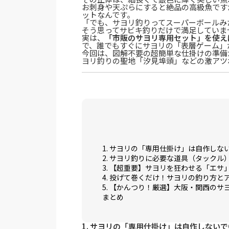
お刺身や天ぷらにすると絶品の高級魚です
ットなんです。
「でも、サヨリ釣りってスーパーボールみ
そう思ってサビキ釣りだけで満足していま
実は、
「市販のサヨリ専用セット」を使え
で、誰でもすぐにサヨリの「表層ゲーム」
今回は、図解不要の超簡単な仕掛けの準備
ヨリ釣りの聖地「汐見埠頭」などの激アツ
1. サヨリの「専用仕掛け」は自作しな
2. サヨリ釣りに必要な道具（タックル
3. 【超重要】サヨリを狂わせる「エサ
4. 投げて巻くだけ！サヨリの釣り方と
5. 【かんつり！厳選】大阪・関西のサ
まとめ
1. サヨリの「専用仕掛け」は自作しないで