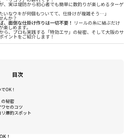
が、実は堤防から初心者でも簡単に数釣りが楽しめるターゲ
たいなウキが何個もついてて、仕掛けが複雑そう…」
せんか？
ば、面倒な仕掛け作りは一切不要！
リールの糸に結ぶだけ
が楽しめます。
から、プロも実践する「特効エサ」の秘密、そして大阪のサ
ポイントをご紹介します！
目次
いでOK！
）
」の秘密
アワセのコツ
ヨリ爆釣スポット
OK！