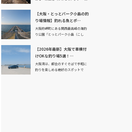
日」と書いて「…
【大阪・とっとパーク小島の釣
り場情報】釣れる魚とポ…
大阪府岬町にある関西最高峰の海釣
り公園「とっとパーク小島（こし
ま）」。 ここは単…
【2026年最新】大阪で車横付
けOKな釣り場5選！…
大阪湾は、都会のすぐそばで手軽に
釣りを楽しめる絶好のスポットで
す。「休日は子供と…