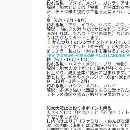
釣れる魚
：マダイ、メバル、ガシラ、アオ
解説
：加太といえば「桜鯛」と呼ばれる春
た、テトラ帯の夜釣りで狙う大型メバル（
す。
夏（6月・7月・8月）
釣れる魚
：アジ、イワシ、ツバス、キス、
解説
：内向きの港内ではサビキ釣りでアジ
泳がせれば、ツバス（ブリの幼魚）などの
ウオ釣りもスタートします。
かんつり！のワンポイントアドバイス
ランディングネット（タモ網）」が絶対に
ましょう！長さは「大は小を兼ねる」ため
[ダイワ(DAIWA) 小継玉の柄 MULTI LANDING
秋（9月・10月・11月）
釣れる魚
：ハマチ・メジロ・ブリ（青物）
解説
：加太大波止が1年で最も熱狂するシ
日上がり、波止全体が熱気に包まれます。
策として、重めのメタルジグ（60g〜80
冬（12月・1月・2月）
釣れる魚
：ガシラ、メバル、カレイ
解説
：冬場の強い北西風をもろに受けるた
テトラの隙間を探る穴釣りで良型のガシラ
加太大波止の釣り場ポイント解説
大きく分けて「内向き」と「外向き（テト
て選びましょう。
1. 内向きエリア（ファミリー・のんびり
波止の内側（港側）は足場が平らで、サビ
が非常に高い
ため、海面までの距離があり