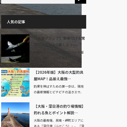
人気の記事
【大阪アジング】車横付け＆常
夜灯ポイント7選！エリ…
軽量なジグヘッドと極小ワームを駆
使し、繊細なアタリを掛けていく
「アジング」。…
【2026年版】大阪の大型釣具
屋MAP！品揃え最強…
釣果を伸ばすための第一歩は、現地
の最新情報とピチピチの活きエサ、
そして状況に合わ…
【大阪・深日港の釣り場情報】
釣れる魚とポイント解説…
大阪の最南端、泉南・岬町エリアに
ある「深日港（ふけこう）」。 「深