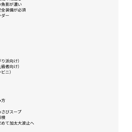
の魚影が濃い
安全装備が必須
ンダー
びり派向け）
上級者向け）
ンビニ）
み方
わさびスープ
探検
求めて加太大波止へ