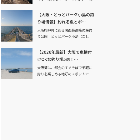
日」と書いて「…
【大阪・とっとパーク小島の釣
り場情報】釣れる魚とポ…
大阪府岬町にある関西最高峰の海釣
り公園「とっとパーク小島（こし
ま）」。 ここは単…
【2026年最新】大阪で車横付
けOKな釣り場5選！…
大阪湾は、都会のすぐそばで手軽に
釣りを楽しめる絶好のスポットで
す。「休日は子供と…