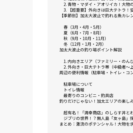
2. 青物・マダイ・アオリイカ！大物
3. 【超重要】外向きは巨大テトラ！
【季節別】加太大波止で釣れる魚カレ
春（3月・4月・5月）
夏（6月・7月・8月）
秋（9月・10月・11月）
冬（12月・1月・2月）
加太大波止の釣り場ポイント解説
1. 内向きエリア（ファミリー・のん
2. 外向き・巨大テトラ帯（中級者〜
周辺の便利情報（駐車場・トイレ・コ
駐車場について
トイレ情報
最寄りのコンビニ・釣具店
釣りだけじゃない！加太エリアの楽し
超有名！「満幸商店」のしらす丼と
ジブリの世界！？無人島「友ヶ島」
まとめ：激流のポテンシャル！大物を