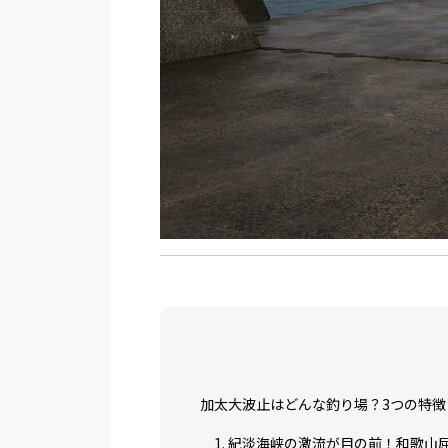
加太大波止はどんな釣り場？3つの特徴
1. 紀淡海峡の激流が目の前！和歌山