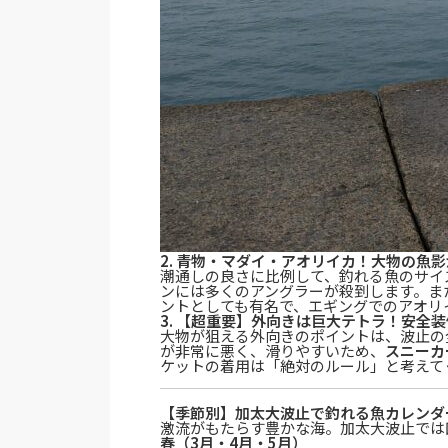
2. 青物・マダイ・アオリイカ！大物の魚
潮通しの良さに比例して、釣れる魚のサイ
ンには多くのアングラーが殺到します。ま
ントとしても有名で、エギングでのアオリ
3. 【超重要】外向きは巨大テトラ！安全
大物が狙える外向きのポイントは、波止の
が非常に悪く、滑りやすいため、
スニーカ
ケットの着用は「絶対のルール」と考えて
【季節別】加太大波止で釣れる魚カレンダ
激流がもたらす豊かな海。加太大波止では
春（3月・4月・5月）