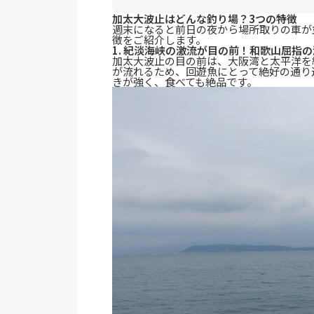
加太大波止はどんな釣り場？3つの特徴
週末になると前日の夜から場所取りの車が
徴をご紹介します。
1. 紀淡海峡の激流が目の前！和歌山屈指
加太大波止の目の前は、大阪湾と太平洋を
が流れるため、回遊魚にとって絶好の通り
きが強く、食べても絶品です。