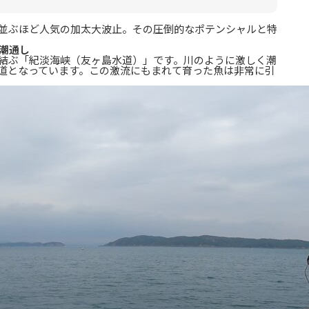
並ぶほど人気の加太大波止。その圧倒的なポテンシャルと特
の潮通し
結ぶ「紀淡海峡（友ヶ島水道）」です。川のように激しく潮
道となっています。この激流にもまれて育った魚は非常に引