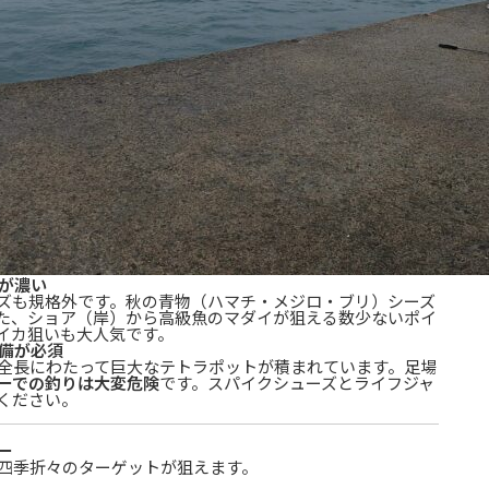
影が濃い
ズも規格外です。秋の青物（ハマチ・メジロ・ブリ）シーズ
た、ショア（岸）から高級魚のマダイが狙える数少ないポイ
イカ狙いも大人気です。
装備が必須
全長にわたって巨大なテトラポットが積まれています。足場
ーでの釣りは大変危険
です。スパイクシューズとライフジャ
ください。
ー
四季折々のターゲットが狙えます。