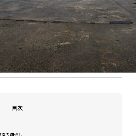
目次
屈指の潮通し