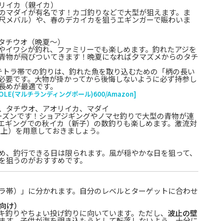
リイカ（親イカ）
のマダイが有名です！カゴ釣りなどで大型が狙えます。ま
尺メバル）や、春のデカイカを狙うエギンガーで賑わいま
タチウオ（晩夏〜）
やイワシが釣れ、ファミリーでも楽しめます。釣れたアジを
青物が飛びついてきます！晩夏になれば夕マズメからのタチ
テトラ帯での釣りは、釣れた魚を取り込むための「柄の長い
必要です。大物が掛かってから後悔しないように必ず持参し
長めが最適です。
 POLE(マルチランディングポール)600/Amazon]
、タチウオ、アオリイカ、マダイ
ーズンです！ショアジギングやノマセ釣りで大型の青物が連
エギングでの秋イカ（新子）の数釣りも楽しめます。激流対
g以上）を用意しておきましょう。
め、釣行できる日は限られます。風が穏やかな日を狙って、
を狙うのがおすすめです。
ラ帯）」に分かれます。自分のレベルとターゲットに合わせ
派向け）
キ釣りやちょい投げ釣りに向いています。ただし、
波止の壁
ます。子供が海を覗き込もうとして転落しないよう、十分に