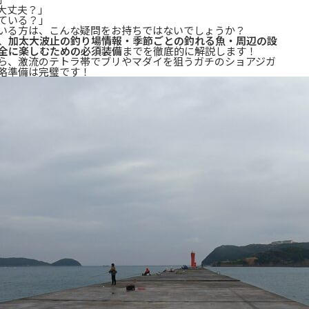
大丈夫？」
ている？」
いる方は、こんな疑問をお持ちではないでしょうか？
、
加太大波止の釣り場情報・季節ごとの釣れる魚・周辺の設
全に楽しむための必須装備
までを徹底的に解説します！
ら、激流のテトラ帯でブリやマダイを狙うガチのショアジガ
略準備は完璧です！