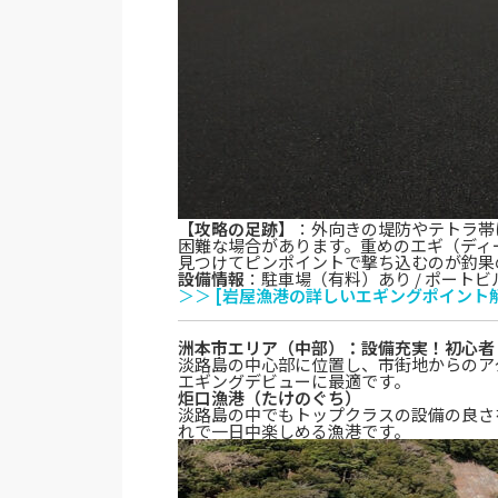
【攻略の足跡】
：外向きの堤防やテトラ帯
困難な場合があります。重めのエギ（ディ
見つけてピンポイントで撃ち込むのが釣果
設備情報
：駐車場（有料）あり / ポート
＞＞
[岩屋漁港の詳しいエギングポイント
洲本市エリア（中部）：設備充実！初心者
淡路島の中心部に位置し、市街地からのア
エギングデビューに最適です。
炬口漁港（たけのぐち）
淡路島の中でもトップクラスの設備の良さ
れで一日中楽しめる漁港です。