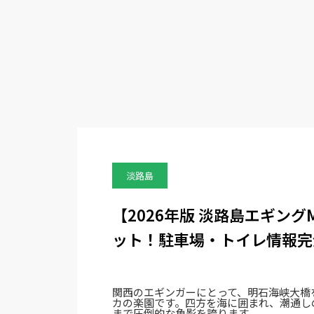
淡路島
【2026年版 淡路島エギン
ット！駐車場・トイレ情報完
関西のエギンガーにとって、明石海峡大橋
カの楽園です。四方を海に囲まれ、潮通し
まで圧倒的な魚影を誇ります。