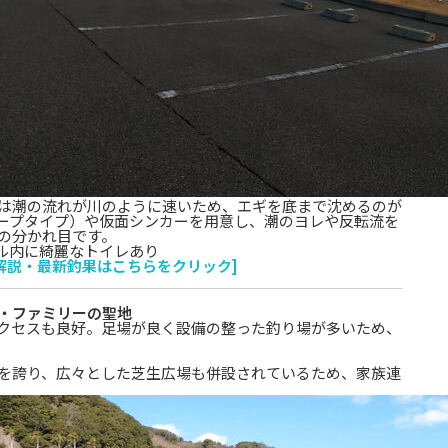
は潮の流れが川のように速いため、エギを底まで沈めるのが
ープタイプ）や仮面シンカーを用意し、潮のヨレや反転流を
の分かれ目です。
ビル内に綺麗なトイレあり
解説・最新釣果はこちらをクリック]
・ファミリーの聖地
クセスも良好。足場が良く設備の整った釣り場が多いため、
を誇り、広々とした芝生広場も併設されているため、家族連