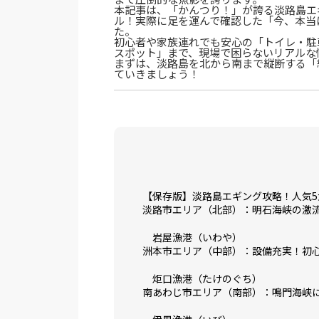
本記事は、「かんつり！」が誇る淡路島エ
ル！実際に足を運んで確認した「今、本当
た。
初心者や家族連れでも安心の「トイレ・駐
スポット」まで、現場で困らないリアルな
まずは、淡路島を北から南まで縦断する「
ていきましょう！
【保存版】淡路島エギング攻略！人気5
淡路市エリア（北部）：明石海峡の激
岩屋漁港（いわや）
洲本市エリア（中部）：設備充実！初
炬口漁港（たけのぐち）
南あわじ市エリア（南部）：鳴門海峡