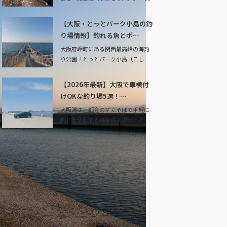
日」と書いて「…
【大阪・とっとパーク小島の釣
り場情報】釣れる魚とポ…
大阪府岬町にある関西最高峰の海釣
り公園「とっとパーク小島（こし
ま）」。 ここは単…
【2026年最新】大阪で車横付
けOKな釣り場5選！…
大阪湾は、都会のすぐそばで手軽に
釣りを楽しめる絶好のスポットで
す。「休日は子供と…