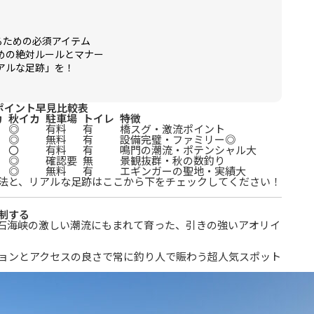
るための必須アイテム
ための絶対ルールとマナー
リアルな足跡」を！
ポイント早見比較表
カ
秋イカ
駐車場
トイレ
特徴
◎
有料
有
橋スグ・激流ポイント
◎
無料
有
設備完璧・ファミリー◎
〇
有料
有
鳴門の潮流・ポテンシャル大
◎
確認要
無
景観抜群・秋の数釣り
◎
無料
有
エギンガーの聖地・実績大
法と、リアルな足跡はここから下をチェックしてください！
制する
石海峡の激しい潮流にもまれて育った、引きの強いアオリイ
ョンとアクセスの良さで常に釣り人で賑わう超人気スポット