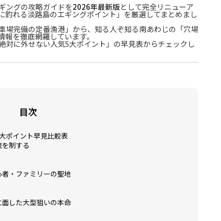
ギングの攻略ガイドを
2026年最新版
として完全リニューア
に釣れる淡路島のエギングポイント」を厳選してまとめまし
車場完備の定番漁港」から、知る人ぞ知る南あわじの「穴場
情報を徹底網羅しています。
絶対に外せない人気5大ポイント」の早見表からチェックし
目次
大ポイント早見比較表
流を制する
心者・ファミリーの聖地
に面した大型狙いの本命