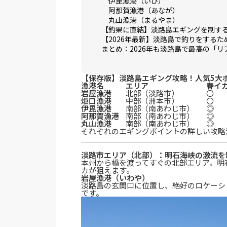
伊毘漁港（いび）
阿那賀漁港（あなが）
丸山漁港（まるやま）
【釣果に直結】淡路島エギングを制す
【2026年最新】淡路島で釣りをする
まとめ：2026年も淡路島で最高の「
【保存版】淡路島エギング攻略！人気5大
漁港名
エリア
春イ
岩屋漁港
北部（淡路市）
〇
炬口漁港
中部（洲本市）
〇
伊毘漁港
南部（南あわじ市）
◎
阿那賀漁港
南部（南あわじ市）
◎
丸山漁港
南部（南あわじ市）
◎
それぞれのエギングポイントの詳しい攻略
淡路市エリア（北部）：明石海峡の激流を
本州から橋を渡ってすぐの北部エリア。明
カが狙えます。
岩屋漁港（いわや）
淡路島の玄関口に位置し、絶好のロケーシ
です。