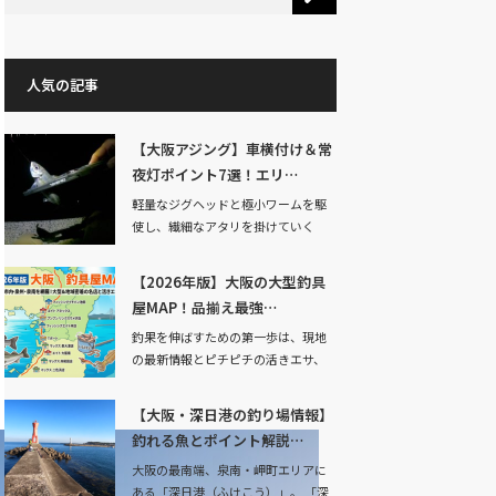
人気の記事
【大阪アジング】車横付け＆常
夜灯ポイント7選！エリ…
軽量なジグヘッドと極小ワームを駆
使し、繊細なアタリを掛けていく
「アジング」。…
【2026年版】大阪の大型釣具
屋MAP！品揃え最強…
釣果を伸ばすための第一歩は、現地
の最新情報とピチピチの活きエサ、
そして状況に合わ…
【大阪・深日港の釣り場情報】
釣れる魚とポイント解説…
大阪の最南端、泉南・岬町エリアに
ある「深日港（ふけこう）」。 「深